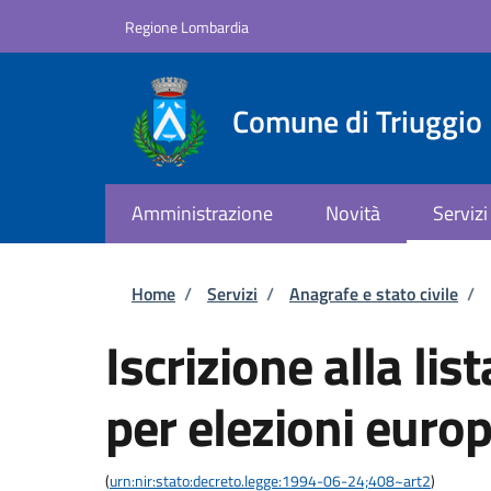
Salta al contenuto principale
Skip to footer content
Regione Lombardia
Comune di Triuggio
Amministrazione
Novità
Servizi
Briciole di pane
Home
/
Servizi
/
Anagrafe e stato civile
/
Iscrizione alla lis
per elezioni euro
(
urn:nir:stato:decreto.legge:1994-06-24;408~art2
)