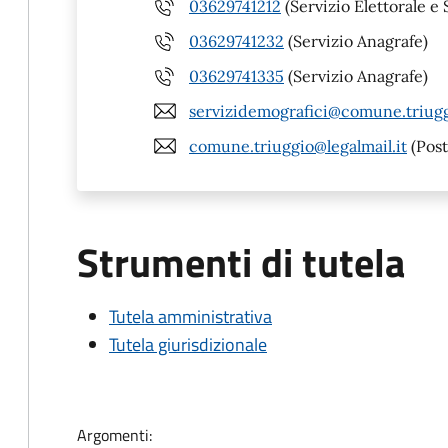
03629741212
(Servizio Elettorale e S
03629741232
(Servizio Anagrafe)
03629741335
(Servizio Anagrafe)
servizidemografici@comune.triugg
comune.triuggio@legalmail.it
(Post
Strumenti di tutela
Tutela amministrativa
Tutela giurisdizionale
Argomenti: