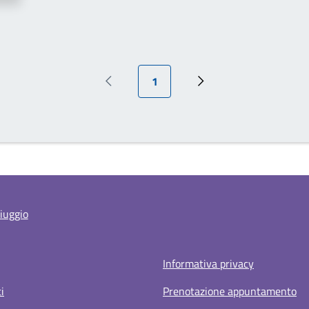
Pagina attuale
1
Pagina precedente
Prossima pagina
iuggio
Informativa privacy
i
Prenotazione appuntamento