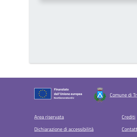
Comune di Tr
Footer menu
Area riservata
Crediti
Dichiarazione di accessibilità
Contatt