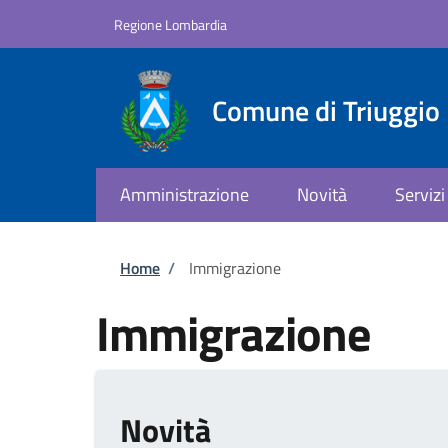
Salta al contenuto principale
Skip to footer content
Regione Lombardia
Comune di Triuggio
Amministrazione
Novità
Servizi
Briciole di pane
Home
/
Immigrazione
Immigrazione
Novità