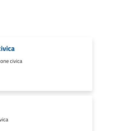
ivica
one civica
vica