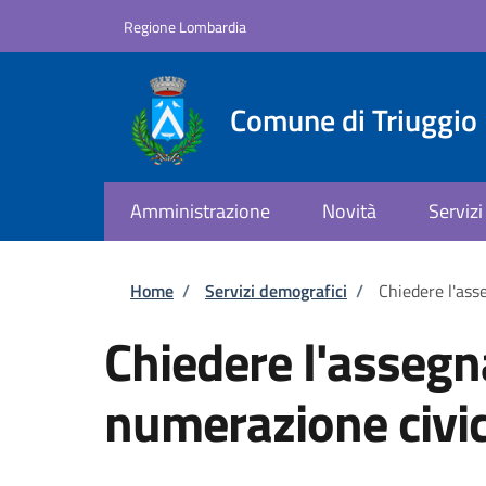
Salta al contenuto principale
Skip to footer content
Regione Lombardia
Comune di Triuggio
Amministrazione
Novità
Servizi
Briciole di pane
Home
/
Servizi demografici
/
Chiedere l'ass
Chiedere l'assegn
numerazione civi