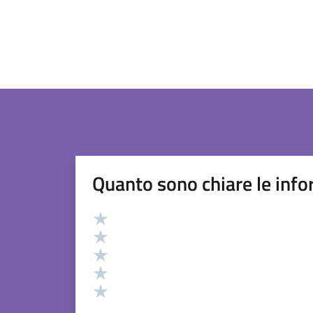
Quanto sono chiare le info
Valutazione
Valuta 5 stelle su 5
Valuta 4 stelle su 5
Valuta 3 stelle su 5
Valuta 2 stelle su 5
Valuta 1 stelle su 5