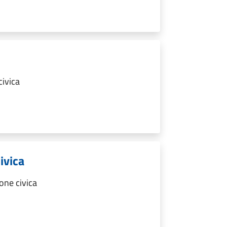
ivica
ivica
one civica