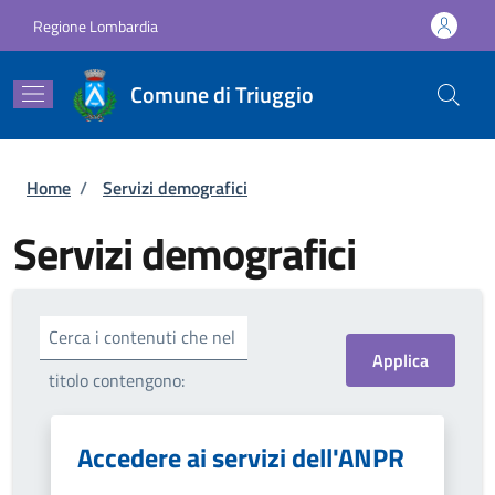
Salta al contenuto principale
Skip to footer content
Regione Lombardia
Comune di Triuggio
Briciole di pane
Home
/
Servizi demografici
Servizi demografici
Cerca i contenuti che nel
titolo contengono:
Accedere ai servizi dell'ANPR