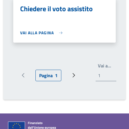
Chiedere il voto assistito
VAI ALLA PAGINA
Write th
Vai a…
Pagina
1
Pagina precedente
Pagina attuale
Prossima pagina