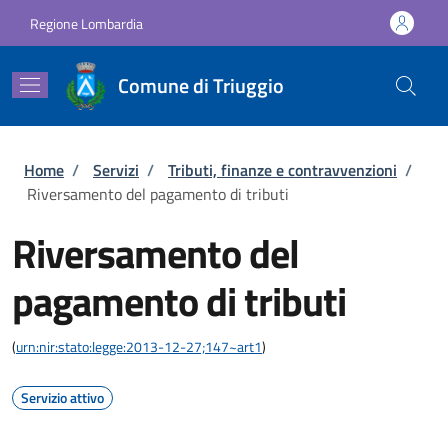
Salta al contenuto principale
Skip to footer content
Regione Lombardia
Comune di Triuggio
Briciole di pane
Home
/
Servizi
/
Tributi, finanze e contravvenzioni
/
Riversamento del pagamento di tributi
Riversamento del
pagamento di tributi
(
urn:nir:stato:legge:2013-12-27;147~art1
)
Servizio attivo