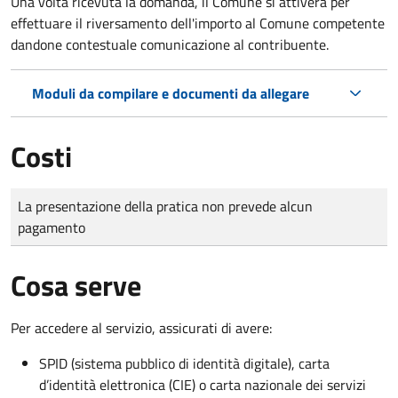
Una volta ricevuta la domanda, il Comune si attiverà per
effettuare il riversamento dell'importo al Comune competente
dandone contestuale comunicazione al contribuente.
Moduli da compilare e documenti da allegare
Costi
Tipo di pagamento
Importo
La presentazione della pratica non prevede alcun
pagamento
Cosa serve
Per accedere al servizio, assicurati di avere:
SPID (sistema pubblico di identità digitale), carta
d’identità elettronica (CIE) o carta nazionale dei servizi