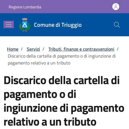
Salta al contenuto principale
Skip to footer content
Regione Lombardia
Comune di Triuggio
Briciole di pane
Home
/
Servizi
/
Tributi, finanze e contravvenzioni
/
Discarico della cartella di pagamento o di ingiunzione di
pagamento relativo a un tributo
Discarico della cartella di
pagamento o di
ingiunzione di pagamento
relativo a un tributo