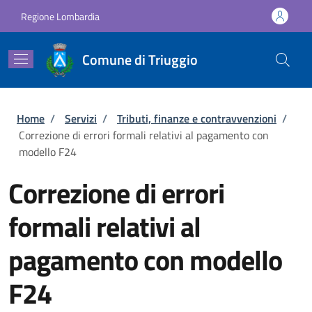
Salta al contenuto principale
Skip to footer content
Regione Lombardia
Comune di Triuggio
Briciole di pane
Home
/
Servizi
/
Tributi, finanze e contravvenzioni
/
Correzione di errori formali relativi al pagamento con
modello F24
Correzione di errori
formali relativi al
pagamento con modello
F24