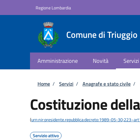
Salta al contenuto principale
Skip to footer content
Regione Lombardia
Comune di Triuggio
Amministrazione
Novità
Servizi
Briciole di pane
Home
/
Servizi
/
Anagrafe e stato civile
/
Costituzione della
(
urn:nir:presidente.repubblica:decreto:1989-05-30;223~ar
Servizio attivo