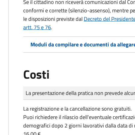
Se il cittadino non riceverà comunicazioni dal Co
conformi e corrette (silenzio-assenso), mentre per
le disposizioni previste dal
Decreto del President
artt. 75 e 76
.
Moduli da compilare e documenti da allegar
Costi
Tipo di pagamento
Importo
La presentazione della pratica non prevede al
La registrazione e la cancellazione sono gratuiti.
Puoi richiedere il rilascio dell'eventuale certificaz
demografici dopo 2 giorni lavorativi dalla data di
16,00 €.