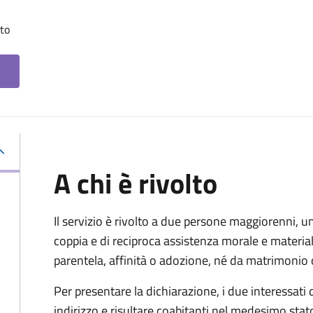
tto
A chi è rivolto
Il servizio è rivolto a due persone maggiorenni, un
coppia e di reciproca assistenza morale e materia
parentela, affinità o adozione, né da matrimonio 
Per presentare la dichiarazione, i due interessati
indirizzo e risultare coabitanti nel medesimo stato