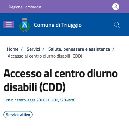
Salta al contenuto principale
Skip to footer content
Regione Lombardia
Comune di Triuggio
Briciole di pane
Home
/
Servizi
/
Salute, benessere e assistenza
/
Accesso al centro diurno disabili (CDD)
Accesso al centro diurno
disabili (CDD)
(
urn:nir:stato:legge:2000-11-08;328~art6
)
Servizio attivo