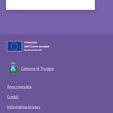
Comune di Triuggio
Footer menu
Area riservata
Crediti
Informativa privacy