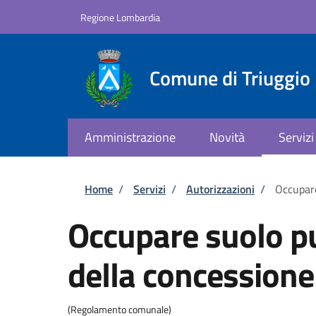
Salta al contenuto principale
Skip to footer content
Regione Lombardia
Comune di Triuggio
Amministrazione
Novità
Servizi
Briciole di pane
Home
/
Servizi
/
Autorizzazioni
/
Occupare
Occupare suolo p
della concessione
(Regolamento comunale)