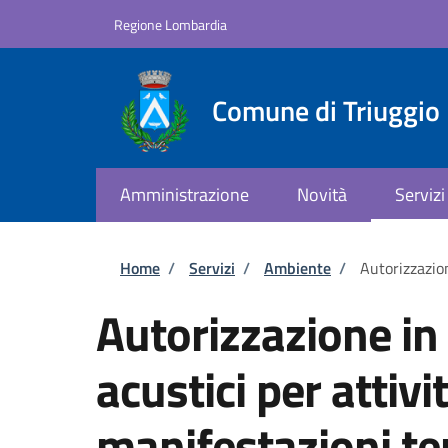
Salta al contenuto principale
Skip to footer content
Regione Lombardia
Comune di Triuggio
Amministrazione
Novità
Servizi
Briciole di pane
Home
/
Servizi
/
Ambiente
/
Autorizzazio
Autorizzazione in 
acustici per attiv
manifestazioni t