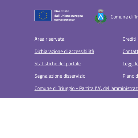
Comune di Tr
Footer menu
Area riservata
Crediti
Dichiarazione di accessibilità
Contatt
Statistiche del portale
Leggi l
Segnalazione disservizio
Piano d
Comune di Triuggio - Partita IVA dell'amministr