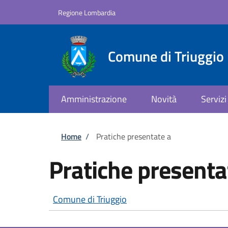
Salta al contenuto principale
Skip to footer content
Regione Lombardia
Comune di Triuggio
Amministrazione
Novità
Servizi
Briciole di pane
Home
/
Pratiche presentate a
Pratiche presenta
Comune di Triuggio