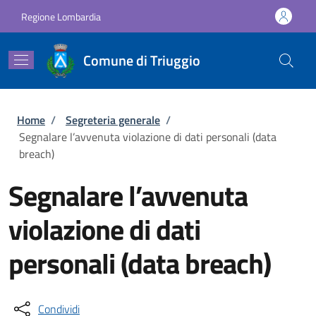
Salta al contenuto principale
Skip to footer content
Regione Lombardia
Comune di Triuggio
Briciole di pane
Home
/
Segreteria generale
/
Segnalare l’avvenuta violazione di dati personali (data
breach)
Segnalare l’avvenuta
violazione di dati
personali (data breach)
Condividi