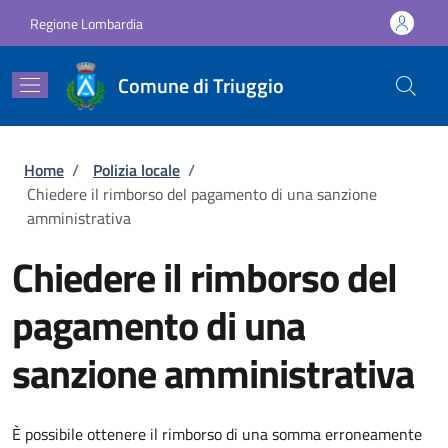
Salta al contenuto principale
Skip to footer content
Regione Lombardia
Comune di Triuggio
Briciole di pane
Home
/
Polizia locale
/
Chiedere il rimborso del pagamento di una sanzione
amministrativa
Chiedere il rimborso del
pagamento di una
sanzione amministrativa
È possibile ottenere il rimborso di una somma erroneamente