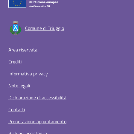
Comune di Triuggio
Footer menu
Area riservata
Crediti
Informativa privacy
Note legali
Dichiarazione di accessibilità
Contatti
Prenotazione appuntamento
Richiedi assistenza