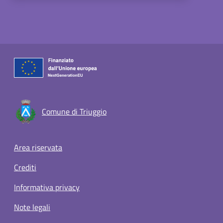
Comune di Triuggio
Footer menu
Area riservata
Crediti
Informativa privacy
Note legali