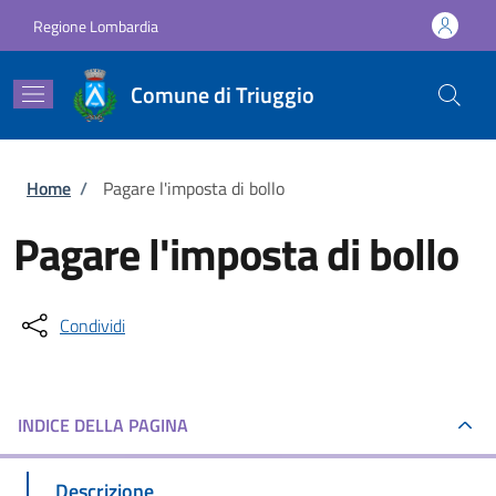
Salta al contenuto principale
Skip to footer content
Regione Lombardia
Comune di Triuggio
Briciole di pane
Home
/
Pagare l'imposta di bollo
Pagare l'imposta di bollo
Condividi
INDICE DELLA PAGINA
Descrizione