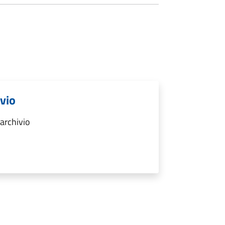
ivio
archivio