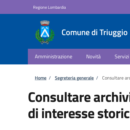
Salta al contenuto principale
Skip to footer content
Regione Lombardia
Comune di Triuggio
Amministrazione
Novità
Servizi
Briciole di pane
Home
/
Segreteria generale
/
Consultare arc
Consultare archiv
di interesse stori