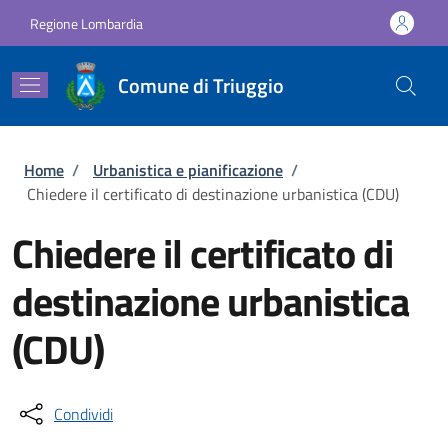
Salta al contenuto principale
Skip to footer content
Regione Lombardia
Comune di Triuggio
Briciole di pane
Home
/
Urbanistica e pianificazione
/
Chiedere il certificato di destinazione urbanistica (CDU)
Chiedere il certificato di
destinazione urbanistica
(CDU)
Condividi